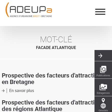
Aller
Panneau de gestion des cookies
au
contenu
principal
MOT-CLÉ
FACADE ATLANTIQUE
Prospective des facteurs d'attractivité
en Bretagne
En savoir plus
sur
Prospective
des
Prospective des facteurs d'attractivité
facteurs
des régions Atlantique
d'attractivité