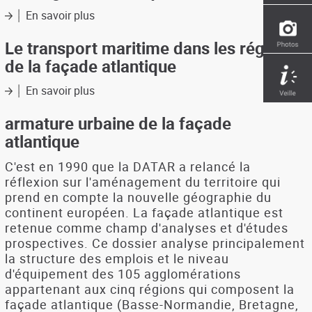
en
En savoir plus
sur
Bretagne
Prospective
des
Le transport maritime dans les régions
facteurs
de la façade atlantique
d'attractivité
des
En savoir plus
sur
régions
Le
Atlantique
transport
armature urbaine de la façade
maritime
atlantique
dans
les
C'est en 1990 que la DATAR a relancé la
régions
réflexion sur l'aménagement du territoire qui
de
prend en compte la nouvelle géographie du
la
continent européen. La façade atlantique est
façade
retenue comme champ d'analyses et d'études
atlantique
prospectives. Ce dossier analyse principalement
la structure des emplois et le niveau
d'équipement des 105 agglomérations
appartenant aux cinq régions qui composent la
façade atlantique (Basse-Normandie, Bretagne,