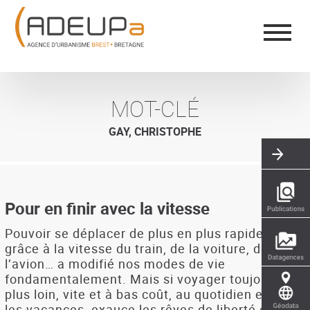
Aller
Panneau de gestion des cookies
au
contenu
principal
MOT-CLÉ
GAY, CHRISTOPHE
Pour en finir avec la vitesse
Pouvoir se déplacer de plus en plus rapidement
grâce à la vitesse du train, de la voiture, de
l’avion… a modifié nos modes de vie
fondamentalement. Mais si voyager toujours
plus loin, vite et à bas coût, au quotidien et pour
les vacances, exauce les rêves de liberté et de