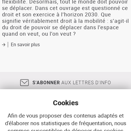
flexibilité. Désormais, tout le monde doit pouvoir
se déplacer. Dans cet ouvrage est questionné ce
droit et son exercice à l’horizon 2030. Que
signifie véritablement droit à la mobilité : s’agit-il
du droit de pouvoir se déplacer dans l’espace
quand on veut, ou l’on veut ?
En savoir plus
sur
Mobile
/
immobile
:
quels
choix,
S'ABONNER
AUX LETTRES D'INFO
quels
droits
pour
Cookies
2030
Afin de vous proposer des contenus adaptés et
d'élaborer nos statistiques de fréquentation, nous
18, rue Jean Jaurès
29200
BREST
sommes susceptibles de déposer des cookies