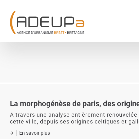
Aller
Panneau de gestion des cookies
au
contenu
principal
La morphogénèse de paris, des origine
A travers une analyse entièrement renouvelée de
cette ville, depuis ses origines celtiques et ga
En savoir plus
sur