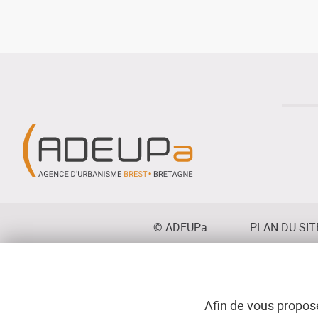
La
morphogénèse
de
paris,
des
origines
à
la
Révolution
Menu
© ADEUPa
PLAN DU SIT
bottom
Afin de vous propose