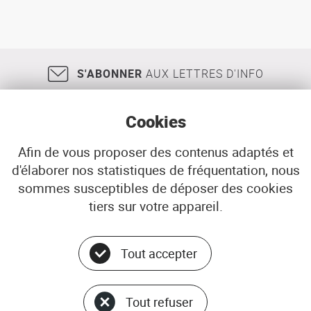
S'ABONNER
AUX LETTRES D'INFO
Cookies
Afin de vous proposer des contenus adaptés et
d'élaborer nos statistiques de fréquentation, nous
18, rue Jean Jaurès
29200
BREST
sommes susceptibles de déposer des cookies
02 98 33 51 71
CONTACT
tiers sur votre appareil.
Tout accepter
Menu
© ADEUPa
bottom
PLAN DU SITE
Tout refuser
DONNÉES PERSONNELLES