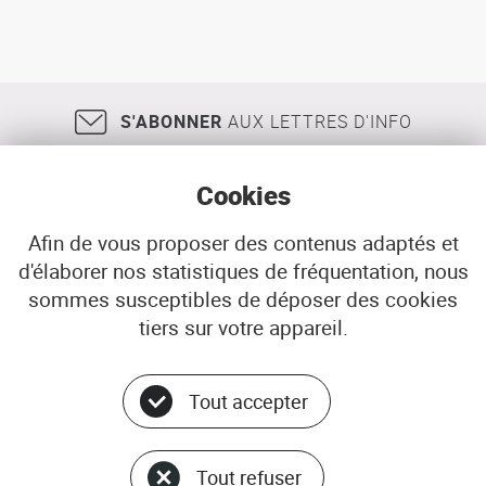
S'ABONNER
AUX LETTRES D'INFO
Cookies
Afin de vous proposer des contenus adaptés et
d'élaborer nos statistiques de fréquentation, nous
18, rue Jean Jaurès
29200
BREST
sommes susceptibles de déposer des cookies
02 98 33 51 71
CONTACT
tiers sur votre appareil.
Tout accepter
Menu
© ADEUPa
bottom
PLAN DU SITE
Tout refuser