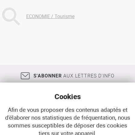
ECONOMIE / Tourisme
S'ABONNER
AUX LETTRES D'INFO
Cookies
Afin de vous proposer des contenus adaptés et
d'élaborer nos statistiques de fréquentation, nous
18, rue Jean Jaurès
29200
BREST
sommes susceptibles de déposer des cookies
02 98 33 51 71
CONTACT
tiers sur votre appareil.