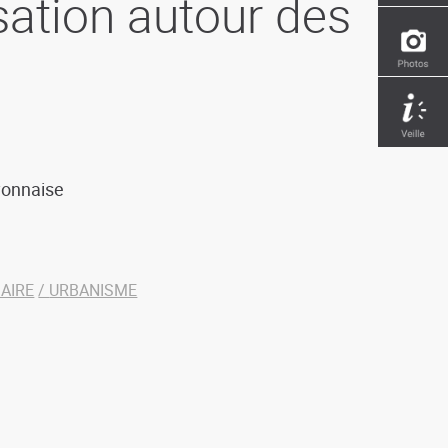
sation autour des
lyonnaise
AIRE
URBANISME