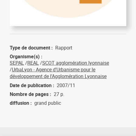
Type de document
Rapport
Organisme(s)
SEPAL
REAL
SCOT agglomération lyonnaise
UrbaLyon - Agence d'Urbanisme pour le
développement de l'Agglomération Lyonnaise
Date de publication
2007/11
Nombre de pages
27 p.
diffusion
grand public