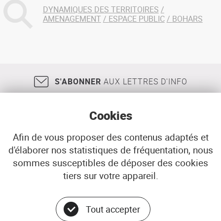
DYNAMIQUES DES TERRITOIRES
AMENAGEMENT
ESPACE PUBLIC
BOHARS
S'ABONNER
AUX LETTRES D'INFO
Cookies
Afin de vous proposer des contenus adaptés et
d'élaborer nos statistiques de fréquentation, nous
18, rue Jean Jaurès
29200
BREST
sommes susceptibles de déposer des cookies
02 98 33 51 71
CONTACT
tiers sur votre appareil.
Tout accepter
© ADEUPa