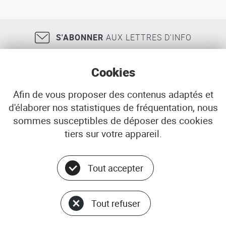
S'ABONNER
AUX LETTRES D'INFO
Cookies
Afin de vous proposer des contenus adaptés et
d'élaborer nos statistiques de fréquentation, nous
18, rue Jean Jaurès
29200
BREST
sommes susceptibles de déposer des cookies
02 98 33 51 71
CONTACT
tiers sur votre appareil.
Tout accepter
Menu
© ADEUPa
bottom
PLAN DU SITE
Tout refuser
DONNÉES PERSONNELLES
GÉRER LES COOKIES