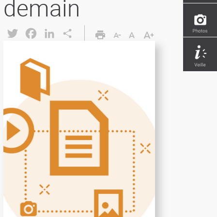
demain
Twitter
Facebook
LinkedIn
Share