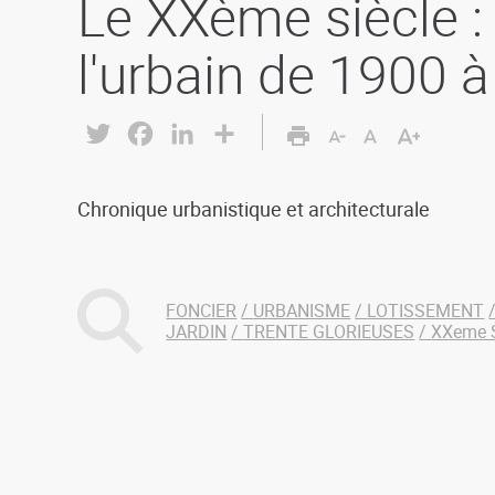
Le XXème siècle : d
l'urbain de 1900 
Twitter
Facebook
LinkedIn
Share
Chronique urbanistique et architecturale
FONCIER
URBANISME
LOTISSEMENT
JARDIN
TRENTE GLORIEUSES
XXeme 