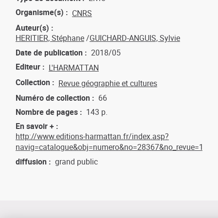
Organisme(s)
CNRS
Auteur(s)
HERITIER, Stéphane
GUICHARD-ANGUIS, Sylvie
Date de publication
2018/05
Editeur
L'HARMATTAN
Collection
Revue géographie et cultures
Numéro de collection
66
Nombre de pages
143 p.
En savoir +
http://www.editions-harmattan.fr/index.asp?
navig=catalogue&obj=numero&no=28367&no_revue=17
diffusion
grand public