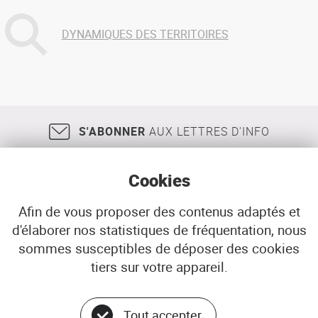
DYNAMIQUES DES TERRITOIRES
S'ABONNER
AUX LETTRES D'INFO
Cookies
Afin de vous proposer des contenus adaptés et
d'élaborer nos statistiques de fréquentation, nous
18, rue Jean Jaurès
29200
BREST
sommes susceptibles de déposer des cookies
02 98 33 51 71
CONTACT
tiers sur votre appareil.
Tout accepter