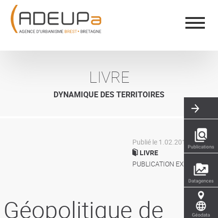
Aller
Panneau de gestion des cookies
au
contenu
principal
LIVRE
DYNAMIQUE DES TERRITOIRES
Publié le 1.02.2019
LIVRE
PUBLICATION EXTÉRIEURE
Géopolitique de