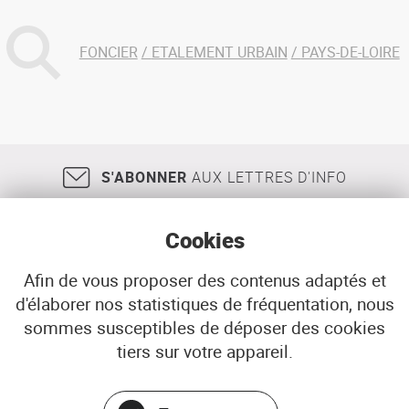
FONCIER
ETALEMENT URBAIN
PAYS-DE-LOIRE
S'ABONNER
AUX LETTRES D'INFO
Cookies
Afin de vous proposer des contenus adaptés et
d'élaborer nos statistiques de fréquentation, nous
18, rue Jean Jaurès
29200
BREST
sommes susceptibles de déposer des cookies
02 98 33 51 71
CONTACT
tiers sur votre appareil.