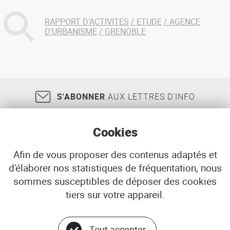
RAPPORT D'ACTIVITES
ETUDE
AGENCE
D'URBANISME
GRENOBLE
S'ABONNER
AUX LETTRES D'INFO
Cookies
Afin de vous proposer des contenus adaptés et
d'élaborer nos statistiques de fréquentation, nous
18, rue Jean Jaurès
29200
BREST
sommes susceptibles de déposer des cookies
02 98 33 51 71
CONTACT
tiers sur votre appareil.
Tout accepter