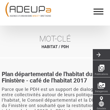
Aller
Panneau de gestion des cookies
au
contenu
principal
MOT-CLÉ
HABITAT / PDH
Plan départemental de l'habitat du
Finistère - café de l'habitat 2017
Parce que le PDH est un support de dialogue
entre collectivités autour de leurs politiques de
l’habitat, le Conseil départemental et la DDTM
du Finistère ont souhaité que la restitution du