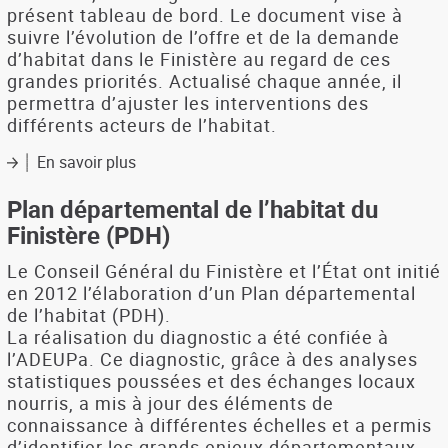
présent tableau de bord. Le document vise à
suivre l’évolution de l’offre et de la demande
d’habitat dans le Finistère au regard de ces
grandes priorités. Actualisé chaque année, il
permettra d’ajuster les interventions des
différents acteurs de l’habitat.
En savoir plus
sur
Plan
départemental
Plan départemental de l’habitat du
de
Finistère (PDH)
l’habitat
du
Le Conseil Général du Finistère et l’État ont initié
Finistère
en 2012 l’élaboration d’un Plan départemental
-
de l’habitat (PDH).
Tableau
La réalisation du diagnostic a été confiée à
de
l’ADEUPa. Ce diagnostic, grâce à des analyses
bord
statistiques poussées et des échanges locaux
N°1
nourris, a mis à jour des éléments de
(2016)
connaissance à différentes échelles et a permis
d’identifier les grands enjeux départementaux