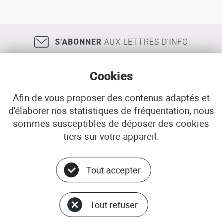
de
l’habitat
du
Finistère
S'ABONNER
AUX LETTRES D'INFO
(PDH)
Cookies
Afin de vous proposer des contenus adaptés et
d'élaborer nos statistiques de fréquentation, nous
18, rue Jean Jaurès
29200
BREST
sommes susceptibles de déposer des cookies
02 98 33 51 71
CONTACT
tiers sur votre appareil.
Tout accepter
Menu
© ADEUPa
bottom
PLAN DU SITE
Tout refuser
DONNÉES PERSONNELLES