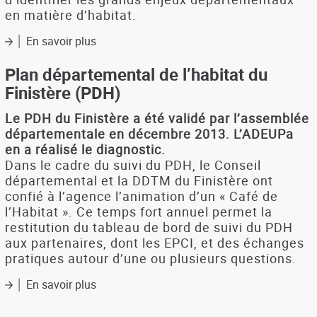
en matière d’habitat.
En savoir plus
sur
Plan
départemental
Plan départemental de l’habitat du
de
Finistère (PDH)
l’habitat
du
Le PDH du Finistère a été validé par l’assemblée
Finistère
départementale en décembre 2013. L’ADEUPa
(PDH)
en a réalisé le diagnostic.
Dans le cadre du suivi du PDH, le Conseil
départemental et la DDTM du Finistère ont
confié à l’agence l’animation d’un « Café de
l’Habitat ». Ce temps fort annuel permet la
restitution du tableau de bord de suivi du PDH
aux partenaires, dont les EPCI, et des échanges
pratiques autour d’une ou plusieurs questions.
En savoir plus
sur
Plan
départemental