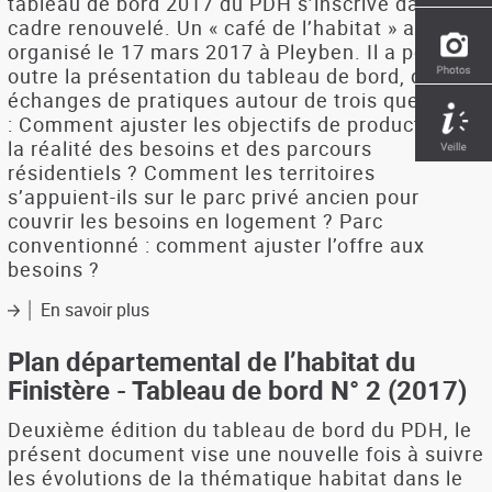
tableau de bord 2017 du PDH s’inscrive dans un
cadre renouvelé. Un « café de l’habitat » a été
organisé le 17 mars 2017 à Pleyben. Il a permis,
outre la présentation du tableau de bord, des
échanges de pratiques autour de trois questions
: Comment ajuster les objectifs de production à
la réalité des besoins et des parcours
résidentiels ? Comment les territoires
s’appuient-ils sur le parc privé ancien pour
couvrir les besoins en logement ? Parc
conventionné : comment ajuster l’offre aux
besoins ?
En savoir plus
sur
Plan
départemental
Plan départemental de l’habitat du
de
Finistère - Tableau de bord N° 2 (2017)
l'habitat
du
Deuxième édition du tableau de bord du PDH, le
Finistère
présent document vise une nouvelle fois à suivre
-
les évolutions de la thématique habitat dans le
café