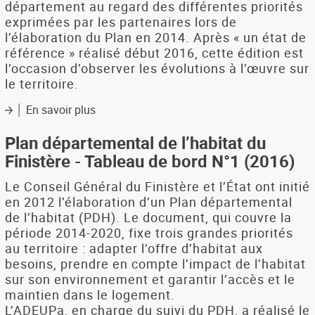
département au regard des différentes priorités
de
exprimées par les partenaires lors de
l'habitat
l’élaboration du Plan en 2014. Après « un état de
2017
référence » réalisé début 2016, cette édition est
l’occasion d’observer les évolutions à l’œuvre sur
le territoire.
En savoir plus
sur
Plan
départemental
Plan départemental de l’habitat du
de
Finistère - Tableau de bord N°1 (2016)
l’habitat
du
Le Conseil Général du Finistère et l’État ont initié
Finistère
en 2012 l’élaboration d’un Plan départemental
-
de l’habitat (PDH). Le document, qui couvre la
Tableau
période 2014-2020, fixe trois grandes priorités
de
au territoire : adapter l’offre d’habitat aux
bord
besoins, prendre en compte l’impact de l’habitat
N°
sur son environnement et garantir l’accès et le
2
(2017)
maintien dans le logement.
L’ADEUPa, en charge du suivi du PDH, a réalisé le