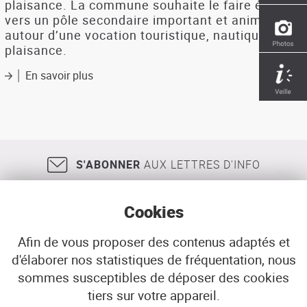
plaisance. La commune souhaite le faire évoluer
vers un pôle secondaire important et animé,
autour d’une vocation touristique, nautique et de
plaisance.
En savoir plus
sur
Aménagement
du
port
du
Tinduff
à
S'ABONNER
AUX LETTRES D'INFO
Plougastel-
Daoulas
-
Cookies
schéma
d'orientation
Afin de vous proposer des contenus adaptés et
d'élaborer nos statistiques de fréquentation, nous
18, rue Jean Jaurès
29200
BREST
sommes susceptibles de déposer des cookies
02 98 33 51 71
CONTACT
tiers sur votre appareil.