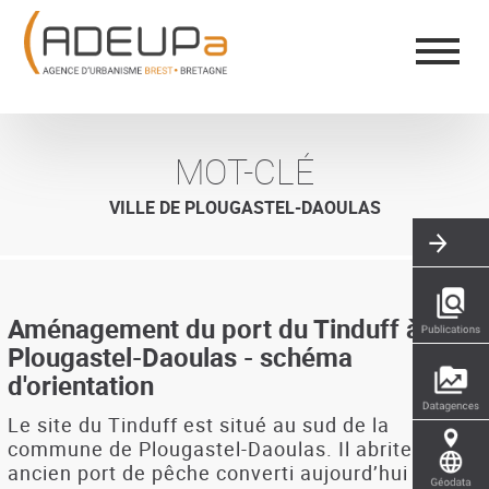
Aller
Panneau de gestion des cookies
au
contenu
principal
MOT-CLÉ
VILLE DE PLOUGASTEL-DAOULAS
Aménagement du port du Tinduff à
Plougastel-Daoulas - schéma
d'orientation
Le site du Tinduff est situé au sud de la
commune de Plougastel-Daoulas. Il abrite un
ancien port de pêche converti aujourd’hui à la