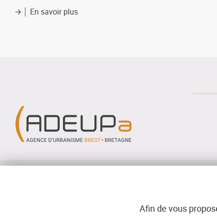
En savoir plus
sur
Charte
qualité
patrimoine
Menu
© ADEUPa
PLAN DU SIT
bottom
Afin de vous propose