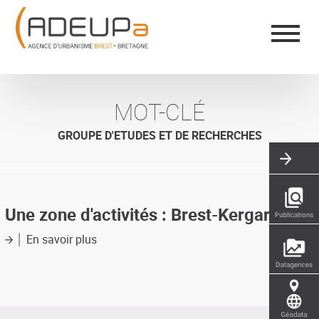
Aller
Panneau de gestion des cookies
au
contenu
principal
MOT-CLÉ
GROUPE D'ETUDES ET DE RECHERCHES
Une zone d'activités : Brest-Kergaradec
En savoir plus
sur
Une
zone
d'activités
:
Brest-