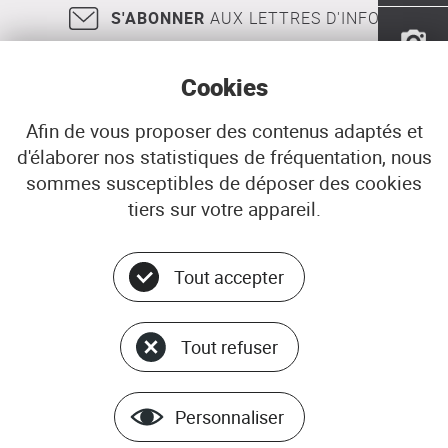
Kergaradec
S'ABONNER
AUX LETTRES D'INFO
Cookies
Afin de vous proposer des contenus adaptés et
d'élaborer nos statistiques de fréquentation, nous
18, rue Jean Jaurès
29200
BREST
sommes susceptibles de déposer des cookies
02 98 33 51 71
CONTACT
tiers sur votre appareil.
Tout accepter
Menu
© ADEUPa
bottom
PLAN DU SITE
Tout refuser
DONNÉES PERSONNELLES
GÉRER LES COOKIES
MENTIONS LÉGALES
Personnaliser