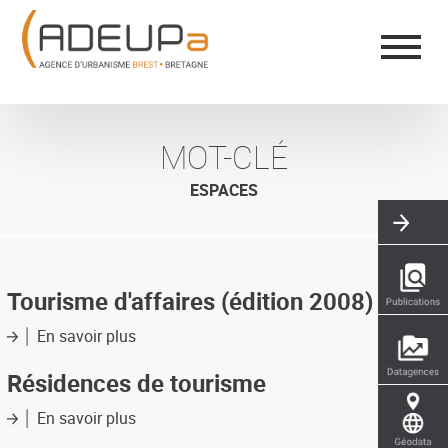
Aller
Panneau de gestion des cookies
au
contenu
principal
MOT-CLÉ
ESPACES
Tourisme d'affaires (édition 2008)
En savoir plus
sur
Tourisme
d'affaires
Résidences de tourisme
(édition
2008)
En savoir plus
sur
Résidences