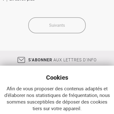
évolutions
Tourisme
de
de
l'offre
mémoire
et
de
Suivants
la
demande
S'ABONNER
AUX LETTRES D'INFO
Cookies
Afin de vous proposer des contenus adaptés et
d'élaborer nos statistiques de fréquentation, nous
18, rue Jean Jaurès
29200
BREST
sommes susceptibles de déposer des cookies
02 98 33 51 71
CONTACT
tiers sur votre appareil.