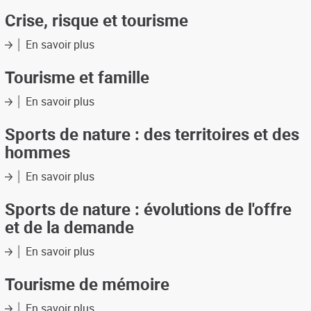
Musées
du
Crise, risque et tourisme
sport
En savoir plus
sur
Crise,
risque
Tourisme et famille
et
tourisme
En savoir plus
sur
Tourisme
et
Sports de nature : des territoires et des
famille
hommes
En savoir plus
sur
Sports
de
Sports de nature : évolutions de l'offre
nature
et de la demande
:
des
En savoir plus
sur
territoires
Sports
et
de
Tourisme de mémoire
des
nature
hommes
:
En savoir plus
sur