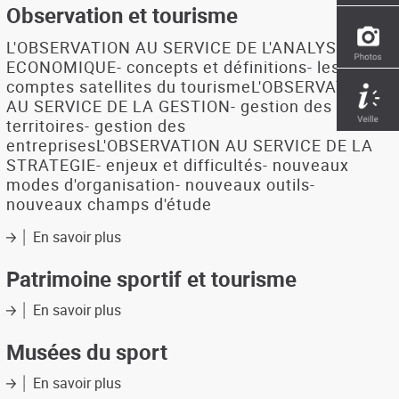
de
Observation et tourisme
tourisme
L'OBSERVATION AU SERVICE DE L'ANALYSE
ECONOMIQUE- concepts et définitions- les
comptes satellites du tourismeL'OBSERVATION
AU SERVICE DE LA GESTION- gestion des
territoires- gestion des
entreprisesL'OBSERVATION AU SERVICE DE LA
STRATEGIE- enjeux et difficultés- nouveaux
modes d'organisation- nouveaux outils-
nouveaux champs d'étude
En savoir plus
sur
Observation
et
Patrimoine sportif et tourisme
tourisme
En savoir plus
sur
Patrimoine
sportif
Musées du sport
et
tourisme
En savoir plus
sur