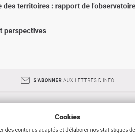
s territoires : rapport de l'observatoire
t perspectives
S'ABONNER
AUX LETTRES D'INFO
18, rue Jean Jaurès
29200
BREST
02 98 33 51 71
CONT
Cookies
r des contenus adaptés et d'élaborer nos statistiques de