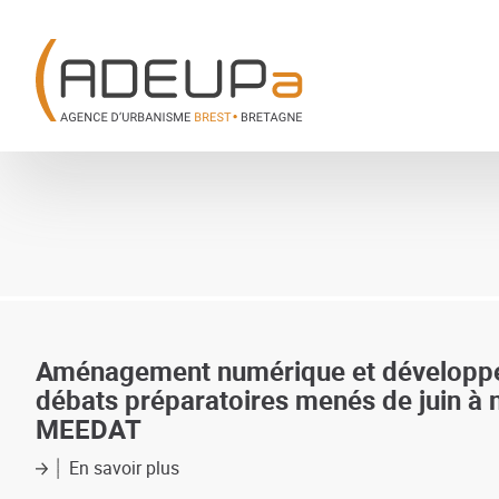
Aller
Panneau de gestion des cookies
au
contenu
principal
Aménagement numérique et développemen
débats préparatoires menés de juin à 
MEEDAT
En savoir plus
sur
Aménagement