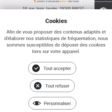
18, rue Jean Jaurès
29200
BREST
02 98 33 51 71
CONTACT
Cookies
Afin de vous proposer des contenus adaptés et
d'élaborer nos statistiques de fréquentation, nous
Menu
© ADEUPa
sommes susceptibles de déposer des cookies
bottom
PLAN DU SITE
tiers sur votre appareil.
DONNÉES PERSONNELLES
GÉRER LES COOKIES
Tout accepter
MENTIONS LÉGALES
Tout refuser
Personnaliser