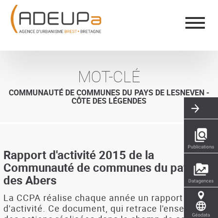
Aller
Panneau de gestion des cookies
au
contenu
principal
MOT-CLÉ
COMMUNAUTÉ DE COMMUNES DU PAYS DE LESNEVEN -
CÔTE DES LÉGENDES
Rapport d'activité 2015 de la
Communauté de communes du pays
des Abers
La CCPA réalise chaque année un rapport
d'activité. Ce document, qui retrace l'ensemble