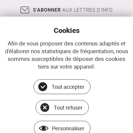
la
abers
communauté
et
S'ABONNER
AUX LETTRES D'INFO
de
de
communes
la
du
côte
Cookies
Pays
des
des
légendes
abers
Afin de vous proposer des contenus adaptés et
et
d'élaborer nos statistiques de fréquentation, nous
18, rue Jean Jaurès
29200
BREST
de
sommes susceptibles de déposer des cookies
02 98 33 51 71
CONTACT
la
tiers sur votre appareil.
côte
des
légendes
Tout accepter
Menu
© ADEUPa
bottom
PLAN DU SITE
Tout refuser
DONNÉES PERSONNELLES
GÉRER LES COOKIES
MENTIONS LÉGALES
Personnaliser