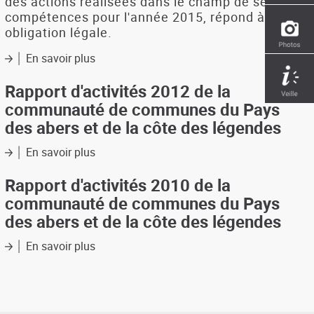
des actions réalisées dans le champ de ses
compétences pour l'année 2015, répond à une
obligation légale.
En savoir plus
sur
Rapport
d'activité
Rapport d'activités 2012 de la
2015
communauté de communes du Pays
de
des abers et de la côte des légendes
la
Communauté
En savoir plus
sur
de
Rapport
communes
d'activités
Rapport d'activités 2010 de la
du
2012
pays
communauté de communes du Pays
de
des
des abers et de la côte des légendes
la
Abers
communauté
En savoir plus
sur
de
Rapport
communes
d'activités
du
2010
Pays
de
des