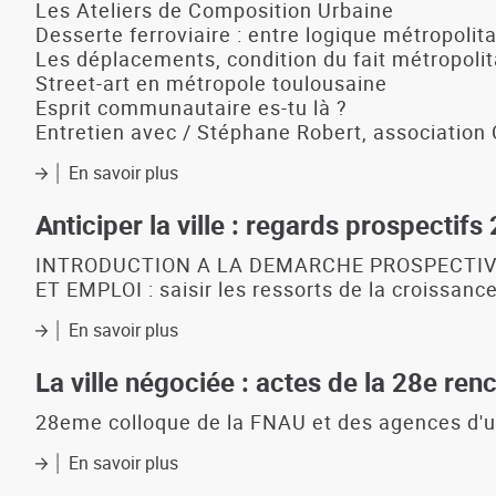
Les Ateliers de Composition Urbaine
Desserte ferroviaire : entre logique métropolit
Les déplacements, condition du fait métropolit
Street-art en métropole toulousaine
Esprit communautaire es-tu là ?
Entretien avec / Stéphane Robert, association
En savoir plus
sur
BelvedeЯ
N°0
Anticiper la ville : regards prospectif
:
Fait
INTRODUCTION A LA DEMARCHE PROSPECTIVE : éc
urbain,
ET EMPLOI : saisir les ressorts de la croissan
Fait
métropolitain
En savoir plus
sur
(décembre
Anticiper
2016)
la
La ville négociée : actes de la 28e re
ville
:
28eme colloque de la FNAU et des agences d'
regards
En savoir plus
prospectifs
sur
2003-
La