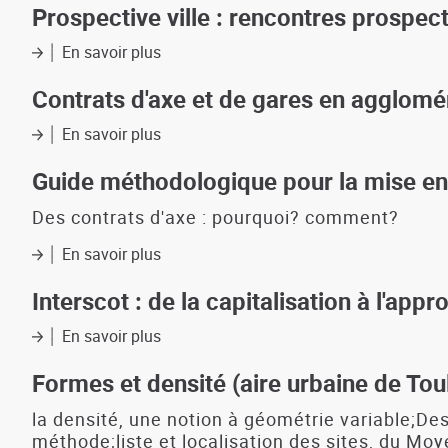
2007
ville
Prospective ville : rencontres prospect
négociée
:
En savoir plus
sur
actes
Prospective
de
ville
Contrats d'axe et de gares en agglom
la
:
28e
rencontres
En savoir plus
sur
rencontre
prospectives
Contrats
des
de
d'axe
Guide méthodologique pour la mise en
agences
l'aire
et
d'urbanisme
urbaine
de
Des contrats d'axe : pourquoi? comment?
(Toulouse,
de
gares
octobre
Toulouse
En savoir plus
en
sur
2007)
agglomération
Guide
-
toulousaine
méthodologique
Interscot : de la capitalisation à l'app
le
:
pour
best
pourquoi?
la
En savoir plus
sur
off
comment?
mise
Interscot
en
:
Formes et densité (aire urbaine de Tou
oeuvre
de
des
la
la densité, une notion à géométrie variable;Des
contrats
capitalisation
méthode;liste et localisation des sites, du M