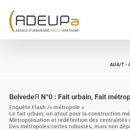
Aller
Panneau de gestion des cookies
au
contenu
principal
AUA/T -
BelvedeЯ N°0 : Fait urbain, Fait métr
Enquête Flash /« métropole »
Le fait urbain, un atout pour la construction m
Métropolisation et redéfinition des centralités
Des métropoles certes robustes, mais non dép