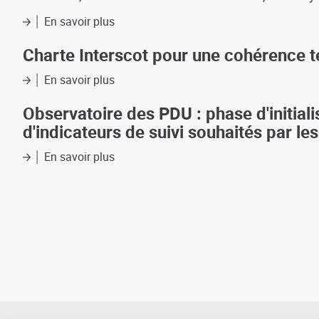
d'axe
à
l'approche
En savoir plus
sur
prospective
Formes
et
Charte Interscot pour une cohérence ter
densité
(aire
En savoir plus
sur
urbaine
Charte
de
Interscot
Observatoire des PDU : phase d'initialis
Toulouse)
pour
d'indicateurs de suivi souhaités par le
une
cohérence
En savoir plus
sur
territoriale
Observatoire
de
des
l'aire
PDU
urbaine
:
Toulousaine
phase
d'initialisation
de
l'observatoire
(objectifs
et
fonctionnement