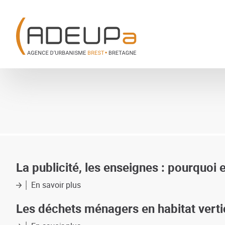
Aller
Panneau de gestion des cookies
au
contenu
principal
La publicité, les enseignes : pourquoi 
En savoir plus
sur
La
publicité,
Les déchets ménagers en habitat vertica
les