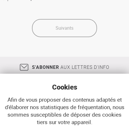
Tourisme
urbain
Suivants
S'ABONNER
AUX LETTRES D'INFO
Cookies
Afin de vous proposer des contenus adaptés et
d'élaborer nos statistiques de fréquentation, nous
18, rue Jean Jaurès
29200
BREST
sommes susceptibles de déposer des cookies
02 98 33 51 71
CONTACT
tiers sur votre appareil.