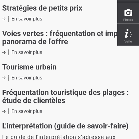
à
Stratégies de petits prix
sec
et
En savoir plus
sur
parcs
Stratégies
à
de
Voies vertes : fréquentation et impact -
bateaux
petits
panorama de l'offre
:
prix
éléments
En savoir plus
sur
pour
Voies
le
vertes
Tourisme urbain
développement
:
de
fréquentation
En savoir plus
sur
projets
et
Tourisme
impact
urbain
Fréquentation touristique des plages :
-
étude de clientèles
panorama
de
En savoir plus
sur
l'offre
Fréquentation
touristique
L'interprétation (guide de savoir-faire)
des
plages
Le guide de l'interprétation s'adresse aux