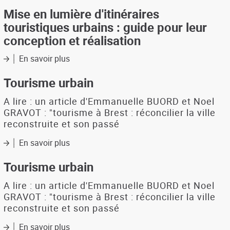
en
Mise en lumière d'itinéraires
lumière
touristiques urbains : guide pour leur
d'itinéraires
conception et réalisation
touristiques
urbains
En savoir plus
sur
:
Mise
guide
en
Tourisme urbain
pour
lumière
leur
d'itinéraires
A lire : un article d'Emmanuelle BUORD et Noel
conception
touristiques
GRAVOT : "tourisme à Brest : réconcilier la ville
et
urbains
reconstruite et son passé
réalisation
:
guide
En savoir plus
sur
pour
Tourisme
leur
urbain
Tourisme urbain
conception
et
A lire : un article d'Emmanuelle BUORD et Noel
réalisation
GRAVOT : "tourisme à Brest : réconcilier la ville
reconstruite et son passé
En savoir plus
sur