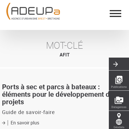
Aller
Panneau de gestion des cookies
au
contenu
principal
MOT-CLÉ
AFIT
Ports à sec et parcs à bateaux :
éléments pour le développement de
projets
Guide de savoir-faire
En savoir plus
sur
Ports