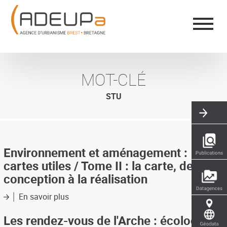
Aller
Panneau de gestion des cookies
au
contenu
principal
MOT-CLÉ
STU
Environnement et aménagement :
cartes utiles / Tome II : la carte, de la
conception à la réalisation
En savoir plus
sur
Environnement
et
Les rendez-vous de l'Arche : écologie
aménagement