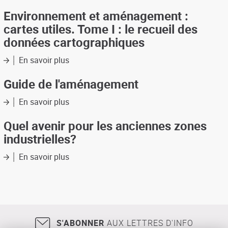
Réconcilier
dans
l'eau
Environnement et aménagement :
l'agglomération
et
cartes utiles. Tome I : le recueil des
de
la
Bordeaux
données cartographiques
ville
par
En savoir plus
sur
la
Environnement
maîtrise
et
Guide de l'aménagement
des
aménagement
eaux
:
En savoir plus
sur
pluviales
cartes
Guide
utiles.
de
Quel avenir pour les anciennes zones
Tome
l'aménagement
industrielles?
I
:
En savoir plus
sur
le
Quel
recueil
avenir
des
pour
données
les
cartographiques
anciennes
zones
S'ABONNER
AUX LETTRES D'INFO
industrielles?