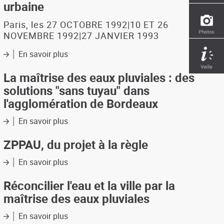
urbaine
:
cartes
Paris, les 27 OCTOBRE 1992|10 ET 26
utiles
NOVEMBRE 1992|27 JANVIER 1993
/
Tome
En savoir plus
sur
II
Les
:
rendez-
La maîtrise des eaux pluviales : des
la
vous
solutions "sans tuyau" dans
carte,
de
de
l'agglomération de Bordeaux
l'Arche
la
:
conception
En savoir plus
sur
écologie
à
La
urbaine
la
maîtrise
ZPPAU, du projet à la règle
réalisation
des
eaux
En savoir plus
sur
pluviales
ZPPAU,
:
du
Réconcilier l'eau et la ville par la
des
projet
maîtrise des eaux pluviales
solutions
à
"sans
la
En savoir plus
sur
tuyau"
règle