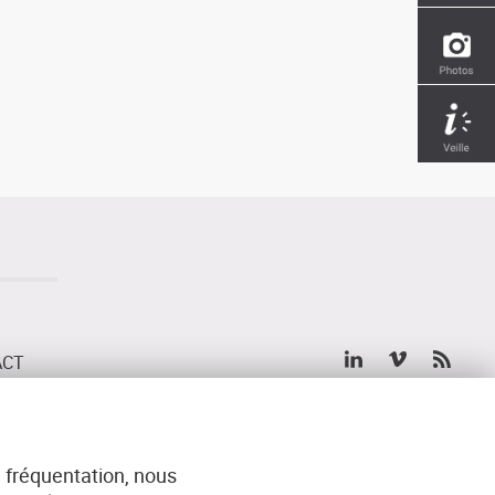
ACT
IES
MENTIONS LÉGALES
 fréquentation, nous