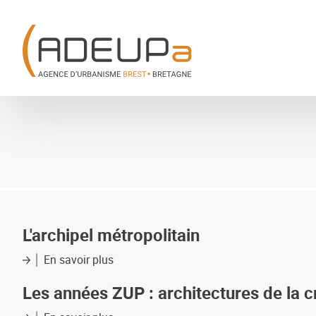
Aller
Panneau de gestion des cookies
au
contenu
principal
L'archipel métropolitain
En savoir plus
sur
L'archipel
métropolitain
Les années ZUP : architectures de la 