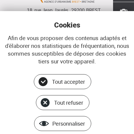
18, rue Jean Jaurès
29200
BREST
02 98 33 51 71
CONTACT
Cookies
Afin de vous proposer des contenus adaptés et
d'élaborer nos statistiques de fréquentation, nous
Menu
© ADEUPa
sommes susceptibles de déposer des cookies
bottom
PLAN DU SITE
tiers sur votre appareil.
DONNÉES PERSONNELLES
GÉRER LES COOKIES
Tout accepter
MENTIONS LÉGALES
Tout refuser
Personnaliser