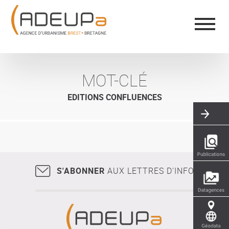
Aller
Panneau de gestion des cookies
au
contenu
principal
MOT-CLÉ
EDITIONS CONFLUENCES
S'ABONNER
AUX LETTRES D'INFO