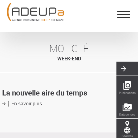
Aller
Panneau de gestion des cookies
au
contenu
principal
MOT-CLÉ
WEEK-END
La nouvelle aire du temps
En savoir plus
sur
La
nouvelle
aire
du
temps