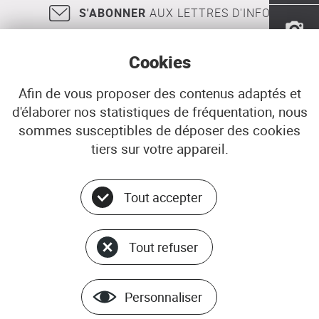
S'ABONNER
AUX LETTRES D'INFO
Cookies
Afin de vous proposer des contenus adaptés et
d'élaborer nos statistiques de fréquentation, nous
18, rue Jean Jaurès
29200
BREST
sommes susceptibles de déposer des cookies
02 98 33 51 71
CONTACT
tiers sur votre appareil.
Tout accepter
Menu
© ADEUPa
bottom
PLAN DU SITE
Tout refuser
DONNÉES PERSONNELLES
GÉRER LES COOKIES
MENTIONS LÉGALES
Personnaliser