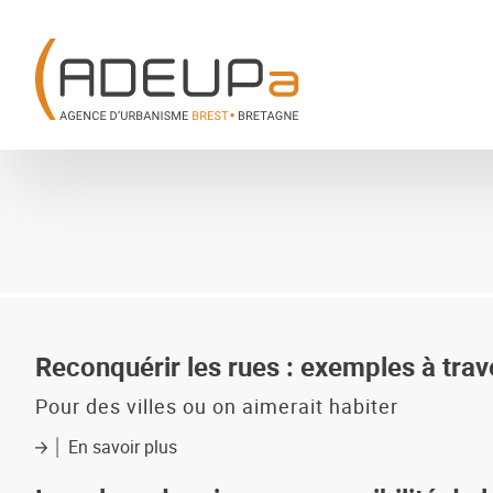
Aller
Panneau de gestion des cookies
au
contenu
principal
Reconquérir les rues : exemples à trav
Pour des villes ou on aimerait habiter
En savoir plus
sur
Reconquérir
les