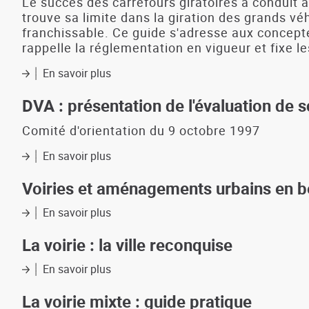
d'agglomération
Le succès des carrefours giratoires a conduit 
de
trouve sa limite dans la giration des grands véh
Brest
franchissable. Ce guide s'adresse aux concepte
:
rappelle la réglementation en vigueur et fixe
état
des
En savoir plus
sur
lieux
Les
mini-
DVA : présentation de l'évaluation de 
giratoires
:
Comité d'orientation du 9 octobre 1997
textes
En savoir plus
et
sur
recommandations
DVA
:
Voiries et aménagements urbains en b
présentation
de
En savoir plus
sur
l'évaluation
Voiries
de
et
La voirie : la ville reconquise
scénarios
aménagements
urbains
En savoir plus
sur
en
La
béton,
voirie
La voirie mixte : guide pratique