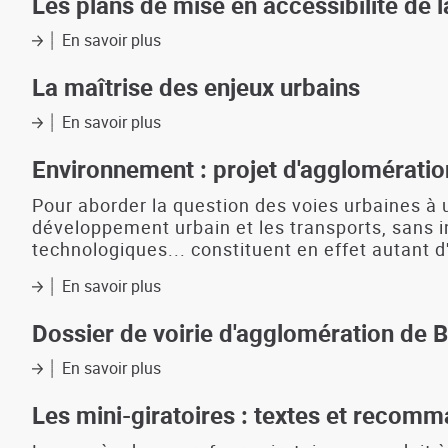
Les plans de mise en accessibilité de
rues
:
En savoir plus
sur
exemples
Les
à
plans
La maîtrise des enjeux urbains
travers
de
le
mise
En savoir plus
sur
monde
en
La
et
accessibilité
maîtrise
Environnement : projet d'agglomératio
pistes
de
des
d'actions
la
enjeux
Pour aborder la question des voies urbaines à 
voirie
urbains
développement urbain et les transports, sans in
et
technologiques... constituent en effet autant d
des
aménagements
En savoir plus
sur
des
Environnement
espaces
:
Dossier de voirie d'agglomération de Br
publics
projet
:
d'agglomération
En savoir plus
sur
la
et
Dossier
démarche
schéma
de
Les mini-giratoires : textes et recom
d'élaboration
de
voirie
voirie