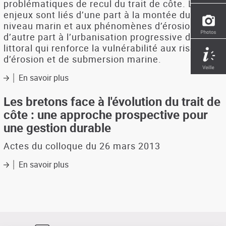
problématiques de recul du trait de côte. Les
enjeux sont liés d’une part à la montée du
niveau marin et aux phénomènes d’érosion et
d’autre part à l’urbanisation progressive du
littoral qui renforce la vulnérabilité aux risques
d’érosion et de submersion marine.
En savoir plus
sur
Approche
prospective
Les bretons face à l'évolution du trait de
pour
côte : une approche prospective pour
une
une gestion durable
gestion
durable
Actes du colloque du 26 mars 2013
du
trait
En savoir plus
sur
de
Les
côte
bretons
en
face
Bretagne
à
(guide
l'évolution
méthodologique)
du