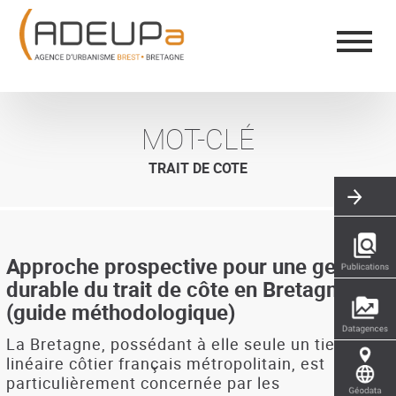
Aller
Panneau de gestion des cookies
au
contenu
principal
MOT-CLÉ
TRAIT DE COTE
Approche prospective pour une gestion
durable du trait de côte en Bretagne
(guide méthodologique)
La Bretagne, possédant à elle seule un tiers du
linéaire côtier français métropolitain, est
particulièrement concernée par les