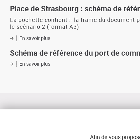
Schéma
de
Place de Strasbourg : schéma de réfé
référence
du
La pochette contient :- la trame du document pr
centre-
le scénario 2 (format A3)
bourg
de
En savoir plus
sur
Plougastel
Place
de
Schéma de référence du port de comme
Strasbourg
:
En savoir plus
sur
schéma
Schéma
de
de
référence
référence
du
port
de
commerce
de
Brest
:
orientations
Afin de vous propose
à