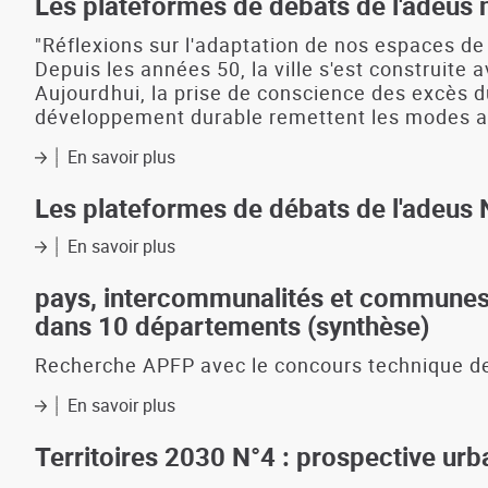
Les plateformes de débats de l'adeus n
:
50
"Réflexions sur l'adaptation de nos espaces de
ans
Depuis les années 50, la ville s'est construite
de
Aujourdhui, la prise de conscience des excès d
planification
développement durable remettent les modes ac
et
de
En savoir plus
sur
prospective
Les
(morceaux
plateformes
Les plateformes de débats de l'adeus N
choisis)
de
débats
En savoir plus
sur
de
Les
l'adeus
plateformes
pays, intercommunalités et communes :
n°1
de
dans 10 départements (synthèse)
:
débats
les
de
Recherche APFP avec le concours technique de
modes
l'adeus
actifs
N°2
En savoir plus
sur
:
pays,
évolutions
intercommunalités
Territoires 2030 N°4 : prospective urbai
des
et
vies,