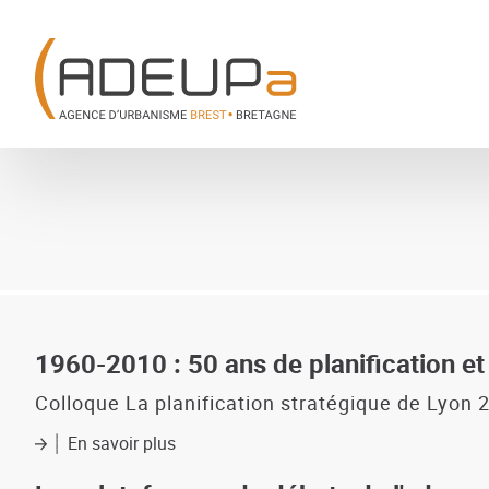
Aller
Panneau de gestion des cookies
au
contenu
principal
1960-2010 : 50 ans de planification e
Colloque La planification stratégique de Lyon 
En savoir plus
sur
1960-
2010