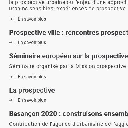
communes
la prospective urbaine ou l'enjeu d'une approch
transformation
:
urbains sensibles; expériences de prospective
des
éléments
territoires
pour
En savoir plus
sur
une
Territoires
prospective
2030
Prospective ville : rencontres prospect
sur
N°4
les
:
En savoir plus
sur
pays
prospective
Prospective
-
urbaine
ville
Séminaire européen sur la prospective 
approche
et
:
à
politique
rencontres
Séminaire organisé par la Mission prospective e
partir
de
prospectives
de
la
En savoir plus
de
sur
la
ville
l'aire
Séminaire
situation
urbaine
européen
La prospective
dans
de
sur
10
Toulouse
la
En savoir plus
sur
départements
prospective
La
(synthèse)
des
prospective
Besançon 2020 : construisons ensembl
territoires
urbains
Contribution de l'agence d'urbanisme de l'agg