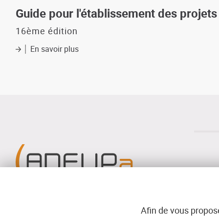
Images
de
Guide pour l'établissement des projet
synthèse
:
16ème édition
la
En savoir plus
visualisation
sur
des
Guide
projets
pour
de
l'établissement
constructions
des
publiques
projets
et
de
d'aménagement
bâtiments
Afin de vous propose
Menu
© ADEUPa
PLAN DU SIT