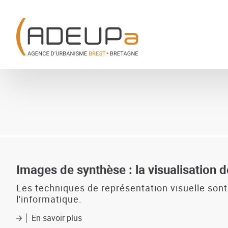
Aller
Panneau de gestion des cookies
au
contenu
principal
Images de synthèse : la visualisation
Les techniques de représentation visuelle son
l'informatique.
En savoir plus
sur