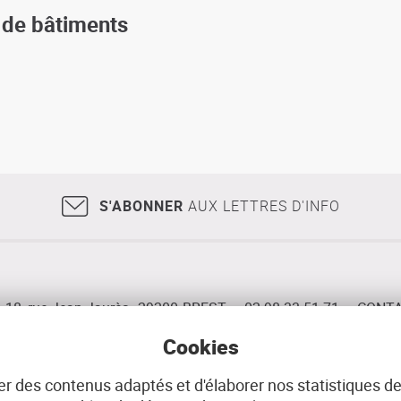
s de bâtiments
S'ABONNER
AUX LETTRES D'INFO
18, rue Jean Jaurès
29200
BREST
02 98 33 51 71
CONT
Cookies
r des contenus adaptés et d'élaborer nos statistiques de
E
DONNÉES PERSONNELLES
GÉRER LES COOK