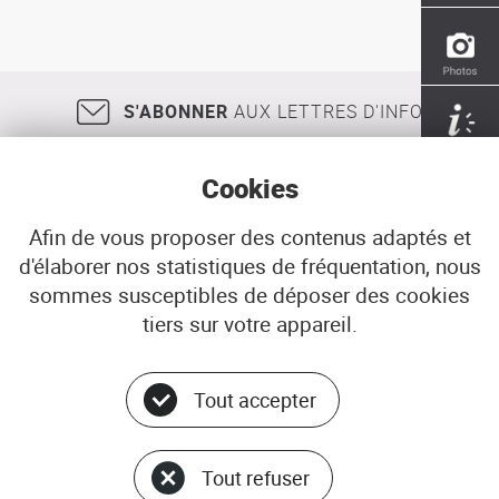
:
"Paris"
S'ABONNER
AUX LETTRES D'INFO
Cookies
Afin de vous proposer des contenus adaptés et
d'élaborer nos statistiques de fréquentation, nous
18, rue Jean Jaurès
29200
BREST
sommes susceptibles de déposer des cookies
02 98 33 51 71
CONTACT
tiers sur votre appareil.
Tout accepter
Menu
© ADEUPa
bottom
PLAN DU SITE
Tout refuser
DONNÉES PERSONNELLES