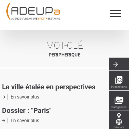
Aller
Panneau de gestion des cookies
au
contenu
principal
MOT-CLÉ
PERIPHERIQUE
La ville étalée en perspectives
En savoir plus
sur
La
ville
Dossier : "Paris"
étalée
en
En savoir plus
sur
perspectives
Dossier