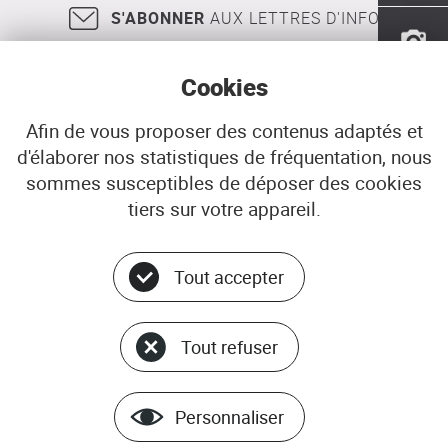
S'ABONNER
AUX LETTRES D'INFO
Cookies
Afin de vous proposer des contenus adaptés et
d'élaborer nos statistiques de fréquentation, nous
18, rue Jean Jaurès
29200
BREST
sommes susceptibles de déposer des cookies
02 98 33 51 71
CONTACT
tiers sur votre appareil.
Tout accepter
Menu
© ADEUPa
bottom
PLAN DU SITE
Tout refuser
DONNÉES PERSONNELLES
GÉRER LES COOKIES
MENTIONS LÉGALES
Personnaliser