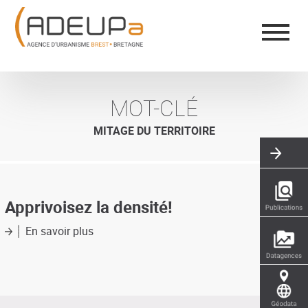
Aller
Panneau de gestion des cookies
au
contenu
principal
MOT-CLÉ
MITAGE DU TERRITOIRE
Apprivoisez la densité!
En savoir plus
sur
Apprivoisez
la
densité!