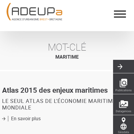
Aller
Panneau de gestion des cookies
au
contenu
principal
MOT-CLÉ
MARITIME
Atlas 2015 des enjeux maritimes
LE SEUL ATLAS DE L'ÉCONOMIE MARITIME
MONDIALE
En savoir plus
sur
Atlas
2015