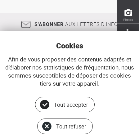
des
enjeux
maritimes
S'ABONNER
AUX LETTRES D'INFO
Cookies
Afin de vous proposer des contenus adaptés et
d'élaborer nos statistiques de fréquentation, nous
18, rue Jean Jaurès
29200
BREST
sommes susceptibles de déposer des cookies
02 98 33 51 71
CONTACT
tiers sur votre appareil.
Tout accepter
Menu
© ADEUPa
bottom
PLAN DU SITE
Tout refuser
DONNÉES PERSONNELLES
GÉRER LES COOKIES