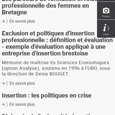
:
professionnelle des femmes en
édition
Bretagne
1997
En savoir plus
sur
Les
parcours
Exclusion et politiques d'insertion
de
professionnelle : définition et évaluation
formation
- exemple d'évaluation appliqué à une
et
entreprise d'insertion brestoise
l'insertion
professionnelle
Mémoire de maîtrise ès Sciences Economiques
des
femmes
(option Analyse), soutenu en 1996 à l'UBO, sous
en
la direction de Denis BOUGET.
Bretagne
En savoir plus
sur
Exclusion
et
Insertion : les politiques en crise
politiques
d'insertion
En savoir plus
sur
professionnelle
Insertion
:
: