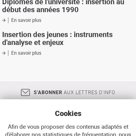
Diplomés de l'université : insertion au
définition
les
début des années 1990
et
politiques
évaluation
en
En savoir plus
sur
-
crise
Diplomés
exemple
de
Insertion des jeunes : instruments
d'évaluation
l'université
d'analyse et enjeux
appliqué
:
à
insertion
En savoir plus
sur
une
au
Insertion
entreprise
début
des
d'insertion
des
jeunes
brestoise
années
:
1990
instruments
d'analyse
S'ABONNER
AUX LETTRES D'INFO
et
enjeux
Cookies
Afin de vous proposer des contenus adaptés et
d'élaborer nos statistiques de fréquentation, nous