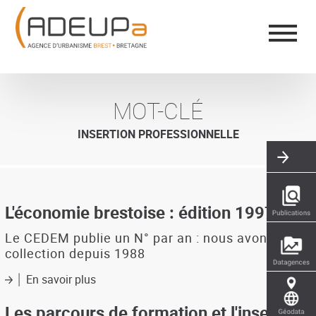
Aller
Panneau de gestion des cookies
au
contenu
principal
MOT-CLÉ
INSERTION PROFESSIONNELLE
L'économie brestoise : édition 1997
Le CEDEM publie un N° par an : nous avons la
collection depuis 1988
En savoir plus
sur
L'économie
brestoise
Les parcours de formation et l'insertion