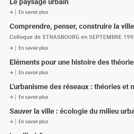
Le paysage urbain
sur
la
En savoir plus
sur
composition
Le
urbaine
paysage
Comprendre, penser, construire la ville
urbain
Colloque de STRASBOURG en SEPTEMBRE 199
En savoir plus
sur
Comprendre,
penser,
Eléments pour une histoire des théorie
construire
la
En savoir plus
sur
ville
Eléments
pour
L'urbanisme des réseaux : théories et
une
histoire
En savoir plus
sur
des
L'urbanisme
théories
des
Sauver la ville : écologie du milieu urb
sur
réseaux
la
:
En savoir plus
sur
ville
théories
Sauver
comme
et
la