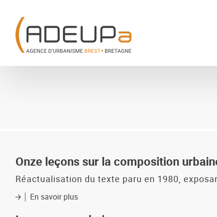
Aller
Panneau de gestion des cookies
au
contenu
principal
Onze leçons sur la composition urbain
Réactualisation du texte paru en 1980, exposa
En savoir plus
sur
Onze
leçons