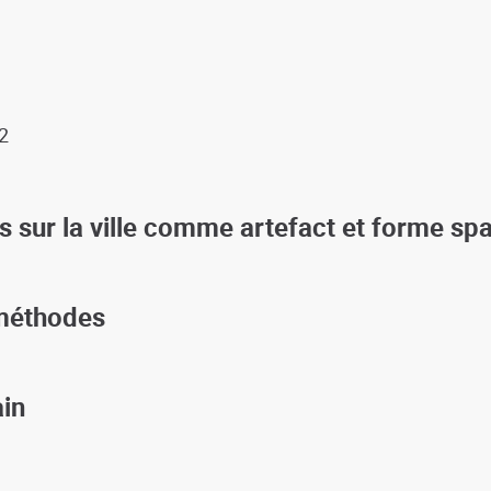
2
s sur la ville comme artefact et forme sp
 méthodes
ain