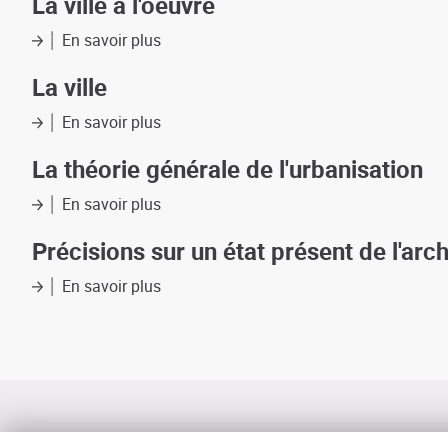
La ville à l'oeuvre
artefact
méthodes
ville
et
:
En savoir plus
sur
forme
écologie
La
spaciale
du
ville
La ville
(XVIII-
milieu
à
XXème
urbain
l'oeuvre
En savoir plus
sur
siècle)
La
ville
La théorie générale de l'urbanisation
En savoir plus
sur
La
théorie
Précisions sur un état présent de l'arc
générale
de
En savoir plus
sur
l'urbanisation
Précisions
sur
un
état
présent
de
l'architecture
et