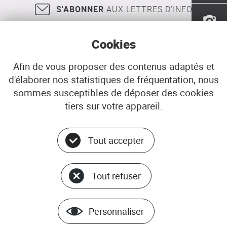
S'ABONNER
AUX LETTRES D'INFO
Cookies
Afin de vous proposer des contenus adaptés et
d'élaborer nos statistiques de fréquentation, nous
18, rue Jean Jaurès
29200
BREST
sommes susceptibles de déposer des cookies
02 98 33 51 71
CONTACT
tiers sur votre appareil.
Tout accepter
Menu
© ADEUPa
bottom
PLAN DU SITE
Tout refuser
DONNÉES PERSONNELLES
GÉRER LES COOKIES
MENTIONS LÉGALES
Personnaliser