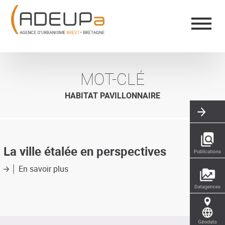
Aller
Panneau de gestion des cookies
au
contenu
principal
MOT-CLÉ
HABITAT PAVILLONNAIRE
La ville étalée en perspectives
En savoir plus
sur
La
ville
étalée
en
perspectives