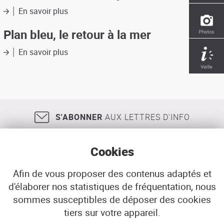
1990-
En savoir plus
sur
1993
Plan
(les
bleu,
Plan bleu, le retour à la mer
comptes
deux
de
ans
En savoir plus
sur
la
après...
Plan
dépense
bleu,
de
le
protection
retour
de
à
l'environnement)
la
S'ABONNER
AUX LETTRES D'INFO
mer
Cookies
Afin de vous proposer des contenus adaptés et
d'élaborer nos statistiques de fréquentation, nous
18, rue Jean Jaurès
29200
BREST
sommes susceptibles de déposer des cookies
02 98 33 51 71
CONTACT
tiers sur votre appareil.