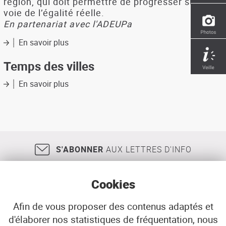
région, qui doit permettre de progresser sur la
voie de l’égalité réelle.
En partenariat avec l'ADEUPa
En savoir plus
sur
Chiffres
clefs
Temps des villes
de
l'égalité
En savoir plus
sur
femmes
Temps
hommes
des
en
villes
Bretagne
-
2020
S'ABONNER
AUX LETTRES D'INFO
Cookies
Afin de vous proposer des contenus adaptés et
d'élaborer nos statistiques de fréquentation, nous
18, rue Jean Jaurès
29200
BREST