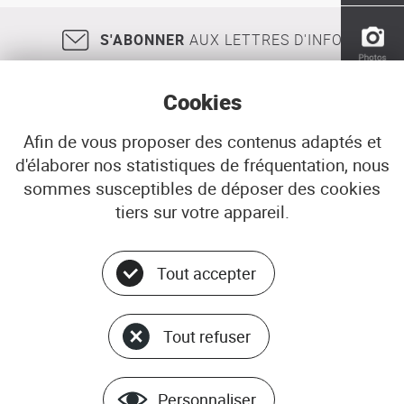
la
qualité
S'ABONNER
AUX LETTRES D'INFO
des
sols
:
Cookies
données
et
références
Afin de vous proposer des contenus adaptés et
d'élaborer nos statistiques de fréquentation, nous
18, rue Jean Jaurès
29200
BREST
sommes susceptibles de déposer des cookies
02 98 33 51 71
CONTACT
tiers sur votre appareil.
Tout accepter
Menu
© ADEUPa
bottom
PLAN DU SITE
Tout refuser
DONNÉES PERSONNELLES
GÉRER LES COOKIES
MENTIONS LÉGALES
Personnaliser