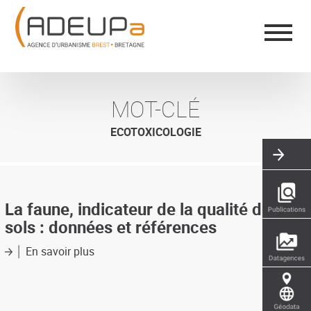
Aller
Panneau de gestion des cookies
au
contenu
principal
MOT-CLÉ
ECOTOXICOLOGIE
La faune, indicateur de la qualité des
sols : données et références
En savoir plus
sur
La
faune,
indicateur
de