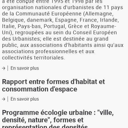
a été conçue entre 1995 et 1998 par les
programme
organisation nationales d'urbanistes de 11 pays
de
de la Communauté Européenne (Allemagne,
recherche
Belgique, danemark, Espagne, France, Irlande,
(1992-
Italie, Pays-bas, Portugal, Grèce et Royaume-
1999)
Uni), regroupées au sein du Conseil Européen
des Urbanistes; elle est destinée au grand
public, aux associations d'habitants ainsi qu'aux
associations professionnelles et aux
collectivités territoriales.
En savoir plus
sur
Charte
pour
Rapport entre formes d'habitat et
l'urbanisme
consommation d'espace
des
villes
En savoir plus
sur
du
Rapport
XXIème
entre
Programme écologie urbaine : "ville,
siècle
formes
densité, nature", formes et
d'habitat
représentation des densités
et