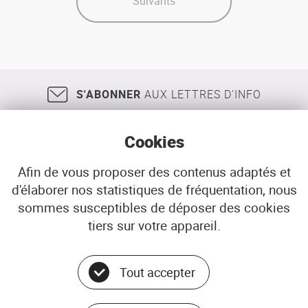
Suivants
densité,
nature",
formes
et
représentation
des
S'ABONNER
AUX LETTRES D'INFO
densités
résidentielles
dans
l'agglomération
Cookies
bordelaise
:
Afin de vous proposer des contenus adaptés et
annexes
d'élaborer nos statistiques de fréquentation, nous
18, rue Jean Jaurès
29200
BREST
sommes susceptibles de déposer des cookies
02 98 33 51 71
CONTACT
tiers sur votre appareil.
Tout accepter
Menu
© ADEUPa
PLAN DU SITE