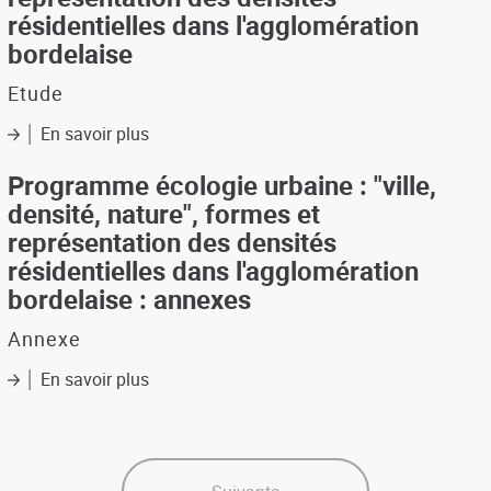
résidentielles dans l'agglomération
consommation
d'espace
bordelaise
Etude
En savoir plus
sur
Programme
écologie
Programme écologie urbaine : "ville,
urbaine
densité, nature", formes et
:
représentation des densités
"ville,
résidentielles dans l'agglomération
densité,
nature",
bordelaise : annexes
formes
et
Annexe
représentation
des
En savoir plus
sur
densités
Programme
résidentielles
écologie
dans
urbaine
l'agglomération
:
bordelaise
"ville,