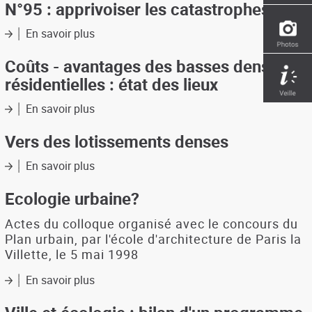
N°95 : apprivoiser les catastrophes
pour
une
En savoir plus
sur
meilleure
ANNALES
prise
DE
Coûts - avantages des basses densités
en
LA
résidentielles : état des lieux
compte
RECHERCHE
de
URBAINE
En savoir plus
sur
l'environnement
N°95
Coûts
dans
:
-
Vers des lotissements denses
les
apprivoiser
avantages
politiques
les
des
En savoir plus
sur
d'aménagement
catastrophes
basses
Vers
densités
des
Ecologie urbaine?
résidentielles
lotissements
:
denses
Actes du colloque organisé avec le concours du
état
Plan urbain, par l'école d'architecture de Paris la
des
Villette, le 5 mai 1998
lieux
En savoir plus
sur
Ecologie
urbaine?