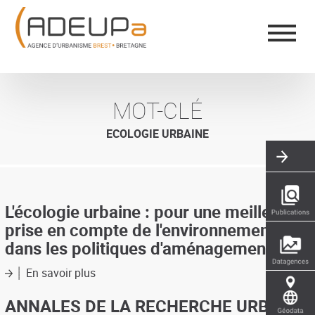
Aller
Panneau de gestion des cookies
au
contenu
principal
MOT-CLÉ
ECOLOGIE URBAINE
L'écologie urbaine : pour une meilleure
prise en compte de l'environnement
dans les politiques d'aménagement
En savoir plus
sur
L'écologie
urbaine
ANNALES DE LA RECHERCHE URBAINE
: