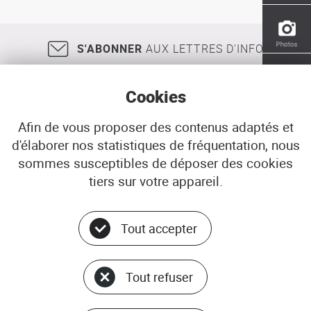
des
centres-
villes
S'ABONNER
AUX LETTRES D'INFO
et
des
commerces
Cookies
:
éléments
de
Afin de vous proposer des contenus adaptés et
méthodologie
d'élaborer nos statistiques de fréquentation, nous
18, rue Jean Jaurès
29200
BREST
sommes susceptibles de déposer des cookies
02 98 33 51 71
CONTACT
tiers sur votre appareil.
Tout accepter
Menu
© ADEUPa
bottom
PLAN DU SITE
Tout refuser
DONNÉES PERSONNELLES
GÉRER LES COOKIES