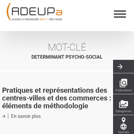
Aller
Panneau de gestion des cookies
au
contenu
principal
MOT-CLÉ
DETERMINANT PSYCHO-SOCIAL
Pratiques et représentations des
centres-villes et des commerces :
éléments de méthodologie
En savoir plus
sur
Pratiques
et
représentations