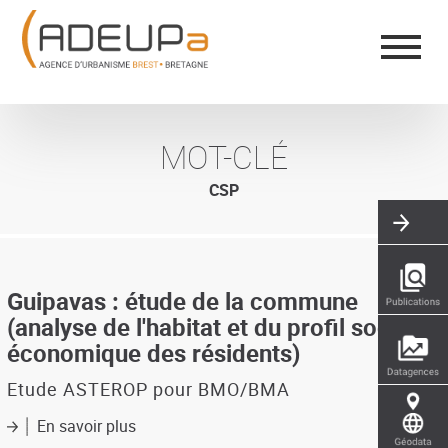
Aller
Panneau de gestion des cookies
au
contenu
principal
MOT-CLÉ
CSP
Guipavas : étude de la commune
(analyse de l'habitat et du profil socio-
économique des résidents)
Etude ASTEROP pour BMO/BMA
En savoir plus
sur
Guipavas