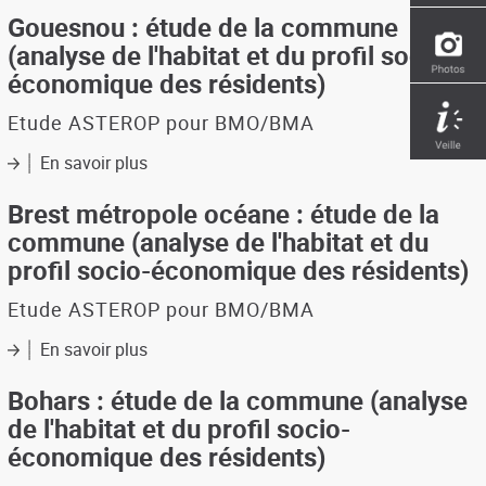
:
Gouesnou : étude de la commune
étude
(analyse de l'habitat et du profil socio-
de
économique des résidents)
la
commune
Etude ASTEROP pour BMO/BMA
(analyse
de
En savoir plus
sur
l'habitat
Gouesnou
et
:
Brest métropole océane : étude de la
du
étude
commune (analyse de l'habitat et du
profil
de
socio-
profil socio-économique des résidents)
la
économique
commune
des
Etude ASTEROP pour BMO/BMA
(analyse
résidents)
de
En savoir plus
sur
l'habitat
Brest
et
métropole
Bohars : étude de la commune (analyse
du
océane
de l'habitat et du profil socio-
profil
:
socio-
économique des résidents)
étude
économique
de