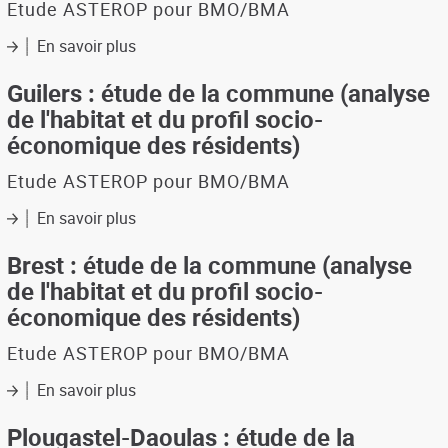
des
Etude ASTEROP pour BMO/BMA
la
résidents)
commune
En savoir plus
sur
(analyse
Bohars
de
:
Guilers : étude de la commune (analyse
l'habitat
étude
de l'habitat et du profil socio-
et
de
du
économique des résidents)
la
profil
commune
socio-
Etude ASTEROP pour BMO/BMA
(analyse
économique
de
des
En savoir plus
sur
l'habitat
résidents)
Guilers
et
:
Brest : étude de la commune (analyse
du
étude
de l'habitat et du profil socio-
profil
de
socio-
économique des résidents)
la
économique
commune
des
Etude ASTEROP pour BMO/BMA
(analyse
résidents)
de
En savoir plus
sur
l'habitat
Brest
et
:
Plougastel-Daoulas : étude de la
du