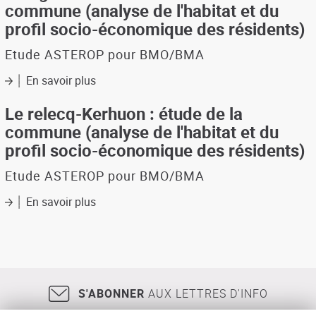
étude
commune (analyse de l'habitat et du
profil
de
socio-
profil socio-économique des résidents)
la
économique
commune
des
Etude ASTEROP pour BMO/BMA
(analyse
résidents)
de
En savoir plus
sur
l'habitat
Plougastel-
et
Daoulas
Le relecq-Kerhuon : étude de la
du
:
commune (analyse de l'habitat et du
profil
étude
socio-
profil socio-économique des résidents)
de
économique
la
des
Etude ASTEROP pour BMO/BMA
commune
résidents)
(analyse
En savoir plus
sur
de
Le
l'habitat
relecq-
et
Kerhuon
du
:
profil
étude
socio-
de
économique
S'ABONNER
AUX LETTRES D'INFO
la
des
commune