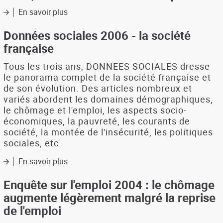
marché
s'installe
En savoir plus
sur
du
Observatoire
travail
de
Données sociales 2006 - la société
l'économie
française
de
l'ADEUPa
Tous les trois ans, DONNEES SOCIALES dresse
de
le panorama complet de la société française et
Brest
de son évolution. Des articles nombreux et
N°107
variés abordent les domaines démographiques,
-
le chômage et l'emploi, les aspects socio-
Premier
économiques, la pauvreté, les courants de
semestre
société, la montée de l'insécurité, les politiques
2008,
ralentissement
sociales, etc.
économique
En savoir plus
sur
Données
sociales
Enquête sur l'emploi 2004 : le chômage
2006
augmente légèrement malgré la reprise
-
de l'emploi
la
société