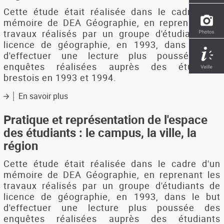
Cette étude était réalisée dans le cadre d'un
mémoire de DEA Géographie, en reprenant les
travaux réalisés par un groupe d'étudiants de
licence de géographie, en 1993, dans le but
d'effectuer une lecture plus poussée des
enquêtes réalisées auprès des étudiants
brestois en 1993 et 1994.
En savoir plus
sur
Pratique
et
Pratique et représentation de l'espace
représentation
des étudiants : le campus, la ville, la
de
région
l'espace
des
Cette étude était réalisée dans le cadre d'un
étudiants
mémoire de DEA Géographie, en reprenant les
-
travaux réalisés par un groupe d'étudiants de
le
licence de géographie, en 1993, dans le but
campus,
la
d'effectuer une lecture plus poussée des
ville,
enquêtes réalisées auprès des étudiants