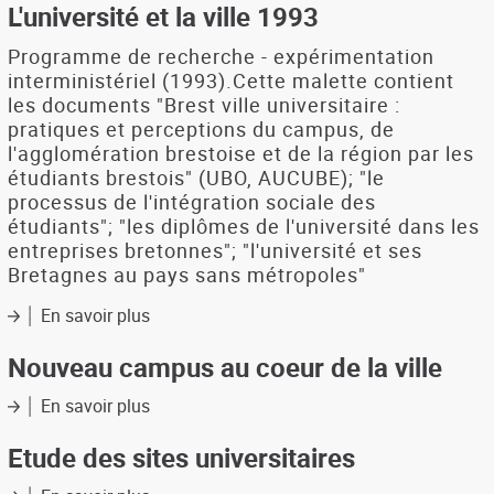
et
L'université et la ville 1993
la
ville,
Programme de recherche - expérimentation
atelier
interministériel (1993).Cette malette contient
thématique
les documents "Brest ville universitaire :
:
pratiques et perceptions du campus, de
étudiants
l'agglomération brestoise et de la région par les
et
étudiants brestois" (UBO, AUCUBE); "le
cadre
processus de l'intégration sociale des
de
étudiants"; "les diplômes de l'université dans les
vie
entreprises bretonnes"; "l'université et ses
(Programme
Bretagnes au pays sans métropoles"
interministériel
de
En savoir plus
sur
recherche
L'université
(Rennes,
et
Nouveau campus au coeur de la ville
le
la
5
ville
En savoir plus
février
sur
1993
1993)
Nouveau
campus
Etude des sites universitaires
au
coeur