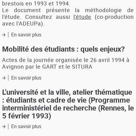
la
brestois en 1993 et 1994.
région
Le document présente la méthodologie de
l'étude. Consultez aussi
l'étude
(co-production
avec l'ADEUPa).
En savoir plus
sur
Pratique
et
Mobilité des étudiants : quels enjeux?
représentation
de
Actes de la journée organisée le 26 avril 1994 à
l'espace
Avignon par le GART et le SITURA
des
étudiants
En savoir plus
sur
:
Mobilité
le
des
L'université et la ville, atelier thématique
campus,
étudiants
: étudiants et cadre de vie (Programme
la
:
interministériel de recherche (Rennes, le
ville,
quels
la
5 février 1993)
enjeux?
région
En savoir plus
sur
L'université