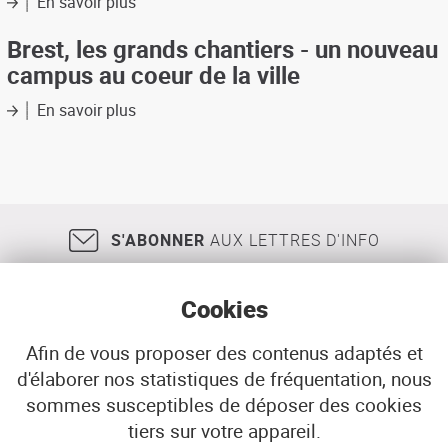
En savoir plus
sur
de
Etude
la
des
Brest, les grands chantiers - un nouveau
ville
sites
campus au coeur de la ville
universitaires
En savoir plus
sur
Brest,
les
grands
chantiers
-
un
S'ABONNER
AUX LETTRES D'INFO
nouveau
campus
au
Cookies
coeur
de
la
Afin de vous proposer des contenus adaptés et
ville
d'élaborer nos statistiques de fréquentation, nous
18, rue Jean Jaurès
29200
BREST
sommes susceptibles de déposer des cookies
02 98 33 51 71
CONTACT
tiers sur votre appareil.