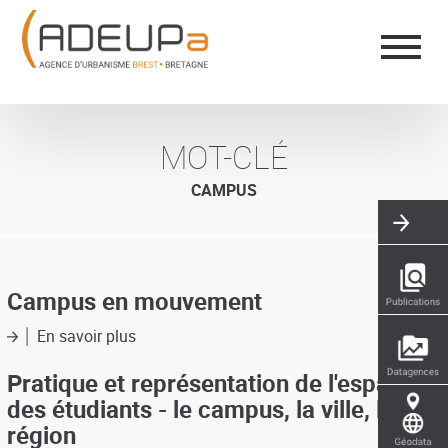
Aller
Panneau de gestion des cookies
au
contenu
principal
MOT-CLÉ
CAMPUS
Campus en mouvement
En savoir plus
sur
Campus
en
Pratique et représentation de l'espace
mouvement
des étudiants - le campus, la ville, la
région