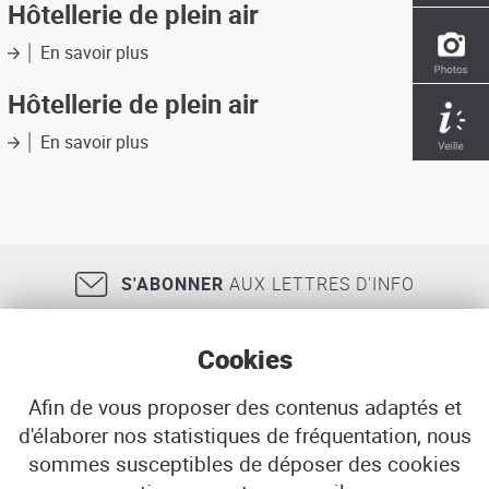
caravanage
Hôtellerie de plein air
libre
à
En savoir plus
sur
Plougastel-
Hôtellerie
Daoulas
de
Hôtellerie de plein air
:
plein
droit
air
En savoir plus
sur
d'usage
Hôtellerie
et
de
réglementation,
plein
état
air
des
lieux
S'ABONNER
AUX LETTRES D'INFO
et
propositions
de
Cookies
solutions
Afin de vous proposer des contenus adaptés et
d'élaborer nos statistiques de fréquentation, nous
18, rue Jean Jaurès
29200
BREST
sommes susceptibles de déposer des cookies
02 98 33 51 71
CONTACT