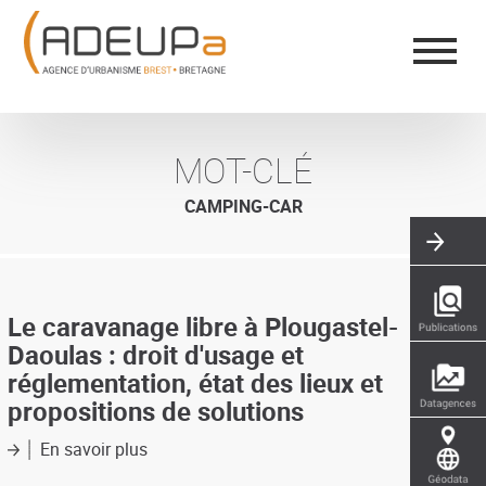
Aller
Panneau de gestion des cookies
au
contenu
principal
MOT-CLÉ
CAMPING-CAR
Le caravanage libre à Plougastel-
Daoulas : droit d'usage et
réglementation, état des lieux et
propositions de solutions
En savoir plus
sur
Le