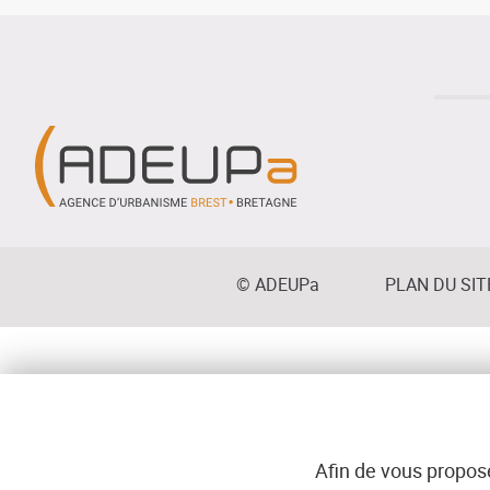
bénéficiaires
de
la
baisse
du
chômage
Menu
© ADEUPa
PLAN DU SIT
bottom
Afin de vous propose