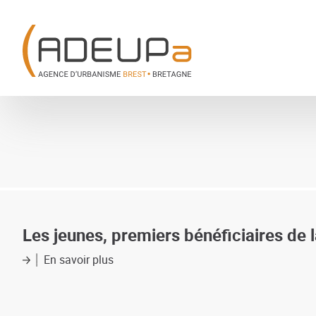
Aller
Panneau de gestion des cookies
au
contenu
principal
Les jeunes, premiers bénéficiaires de
En savoir plus
sur
Les
jeunes,
premiers